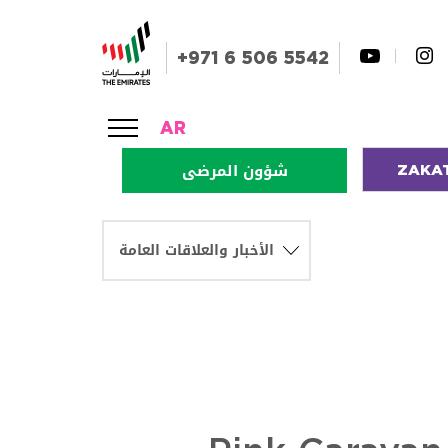
+971 6 506 5542
AR
ZAKA
شؤون المرضى