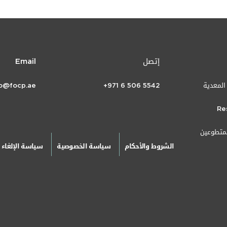
إتصل
Email
 المعدية
+971 6 506 5542
fo@focp.ae
Re
لمتطوعين
الشروط والأحكام
سياسة الخصوصية
سياسة الإلغاء