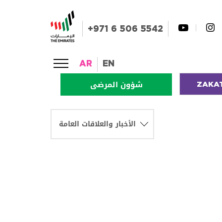
+971 6 506 5542
AR
EN
ZAKA
شؤون المرضى