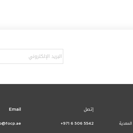
إتصل
Email
 المعدية
+971 6 506 5542
fo@focp.ae