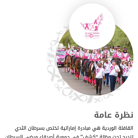
نظرة عامة
القافلة الوردية هي مبادرة إماراتية تختص بسرطان الثدي
تندرج تحت مظلة “كشف” في جمعية أصدقاء مرضى السرطان