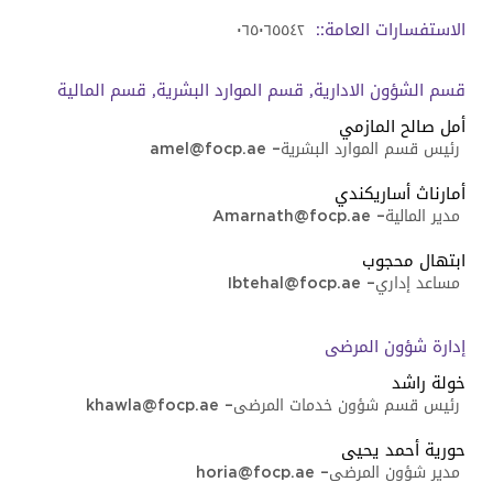
الاستفسارات العامة::
٠٦٥٠٦٥٥٤٢
قسم الشؤون الادارية, قسم الموارد البشرية, قسم المالية
أﻣﻞ ﺻﺎﻟﺢ اﻟﻤﺎزﻣﻲ
رئيس قسم الموارد البشرية
–
amel@focp.ae
أﻣﺎرﻧﺎث أﺳﺎرﻳﻜﻨﺪي
مدير المالية
–
Amarnath@focp.ae
ابتهال محجوب
مساعد إداري
–
Ibtehal@focp.ae
إدارة ﺷﺆون اﻟﻤﺮﺿﻰ
خولة راشد
رئيس قسم شؤون خدمات المرضى
–
khawla@focp.ae
حورية أحمد يحيى
مدير شؤون المرضى
–
horia@focp.ae