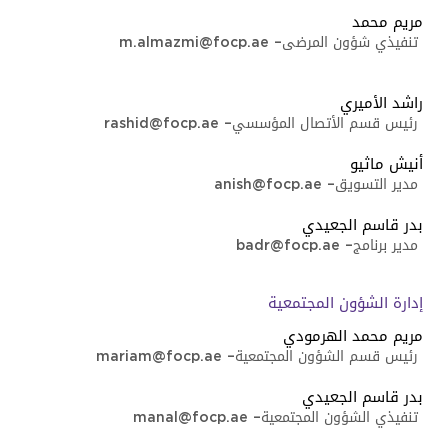
مريم محمد
تنفيذي شؤون المرضى
–
m.almazmi@focp.ae
راشد الأميري
رئيس قسم الأتصال المؤسسي
–
rashid@focp.ae
أﻧﻴﺶ ﻣﺎﺛﻴﻮ
ﻣﺪﻳﺮ اﻟﺘﺴﻮﻳﻖ
–
anish@focp.ae
بدر قاسم الجعيدي
مدير برنامج
–
badr@focp.ae
إدارة اﻟﺸﺆون اﻟﻤﺠﺘﻤﻌﻴﺔ
مريم محمد الهرمودي
رئيس قسم الشؤون المجتمعية
–
mariam@focp.ae
ﺑﺪر ﻗﺎﺳﻢ اﻟﺠﻌﻴﺪي
تنفيذي الشؤون المجتمعية
–
manal@focp.ae