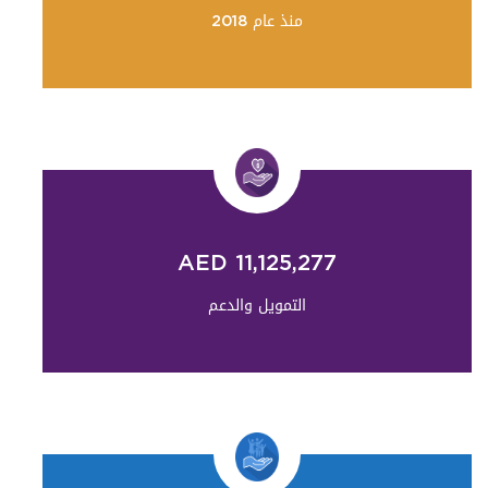
منذ عام 2018
AED 11,125,277
التمويل والدعم