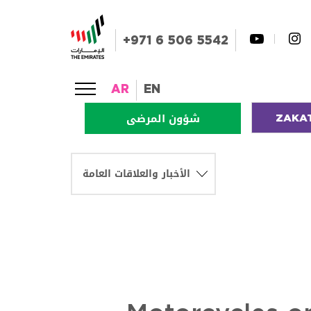
+971 6 506 5542
AR
EN
ZAKA
شؤون المرضى