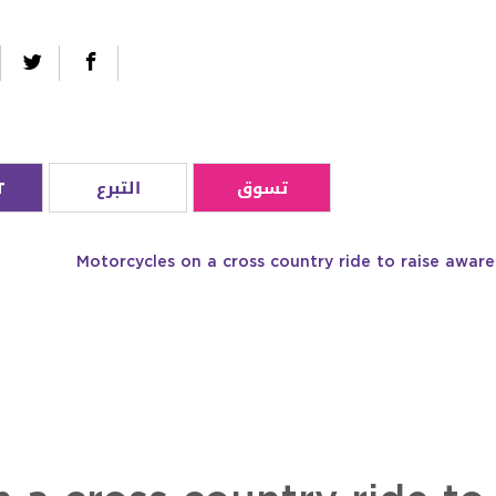
تسوق
التبرع
T
Motorcycles on a cross country ride to raise awar