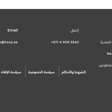
إتصل
Email
 المعدية
+971 6 506 5542
fo@focp.ae
Re
لمتطوعين
الشروط والأحكام
سياسة الخصوصية
سياسة الإلغاء