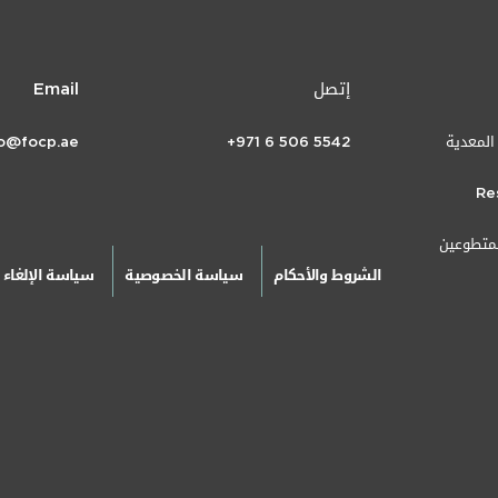
إتصل
Email
 المعدية
+971 6 506 5542
fo@focp.ae
Re
لمتطوعين
الشروط والأحكام
سياسة الخصوصية
سياسة الإلغاء