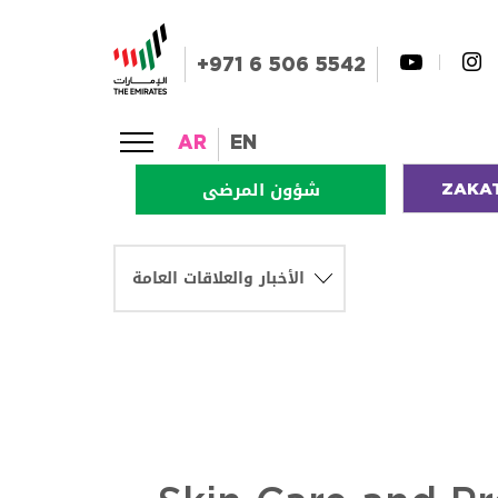
+971 6 506 5542
AR
EN
ZAKA
شؤون المرضى