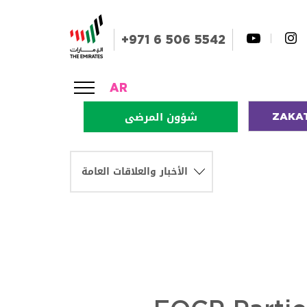
+971 6 506 5542
AR
ZAKA
شؤون المرضى