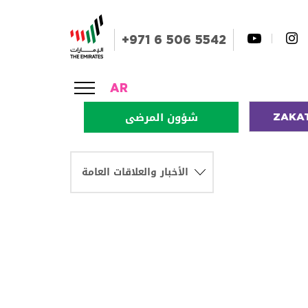
+971 6 506 5542
AR
ZAKA
شؤون المرضى