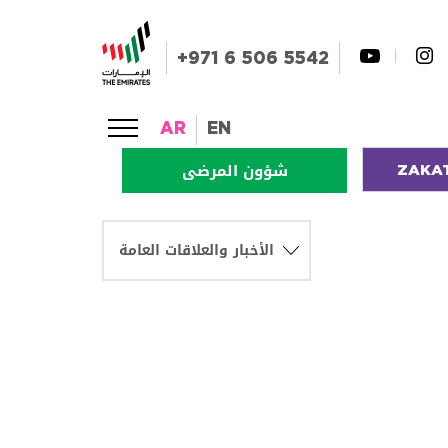
+971 6 506 5542
AR
EN
ZAKA
شؤون المرضى