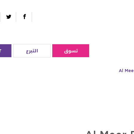
تسوق
التبرع
T
Al Me