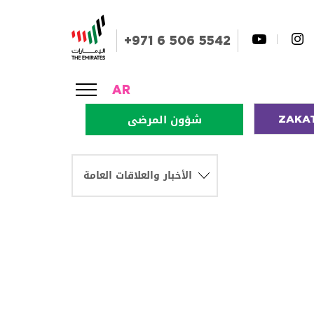
+971 6 506 5542
AR
ZAKA
شؤون المرضى