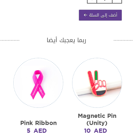
القافلة
الوردية
أضف إلى السلة
للقهوة
-
ربما يعجبك أيضا
أسود
quantity
Magnetic Pin
Pink Ribbon
(Unity)
5
AED
10
AED